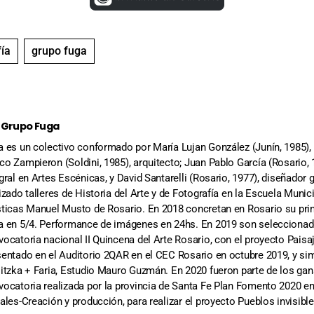
 Grupo Fuga
a es un colectivo conformado por María Lujan González (Junín, 1985), 
o Zampieron (Soldini, 1985), arquitecto; Juan Pablo García (Rosario, 1
gral en Artes Escénicas, y David Santarelli (Rosario, 1977), diseñador 
izado talleres de Historia del Arte y de Fotografía en la Escuela Munic
sticas Manuel Musto de Rosario. En 2018 concretan en Rosario su prim
a en 5/4. Performance de imágenes en 24hs. En 2019 son seleccionad
vocatoria nacional II Quincena del Arte Rosario, con el proyecto Pais
sentado en el Auditorio 2QAR en el CEC Rosario en octubre 2019, y s
litzka + Faria, Estudio Mauro Guzmán. En 2020 fueron parte de los gan
vocatoria realizada por la provincia de Santa Fe Plan Fomento 2020 en
ales-Creación y producción, para realizar el proyecto Pueblos invisible