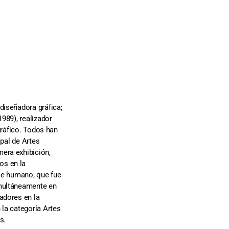
diseñadora gráfica;
989), realizador
gráfico. Todos han
ipal de Artes
era exhibición,
os en la
aje humano, que fue
imultáneamente en
adores en la
 la categoría Artes
s.