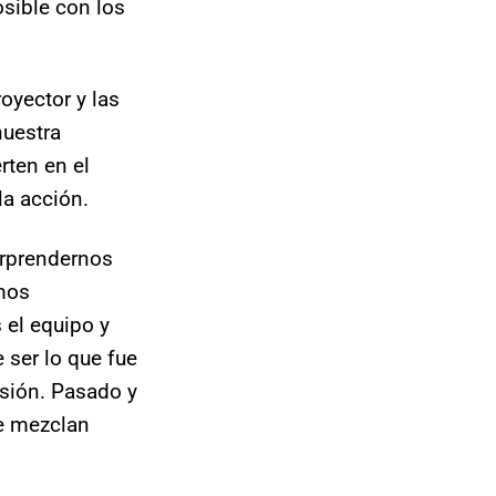
osible con los
oyector y las
nuestra
rten en el
la acción.
orprendernos
mos
 el equipo y
 ser lo que fue
usión. Pasado y
se mezclan