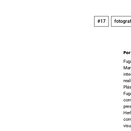
Por
Fug
Marc
inte
real
Plá
Fug
con
pre
Her
con
visu