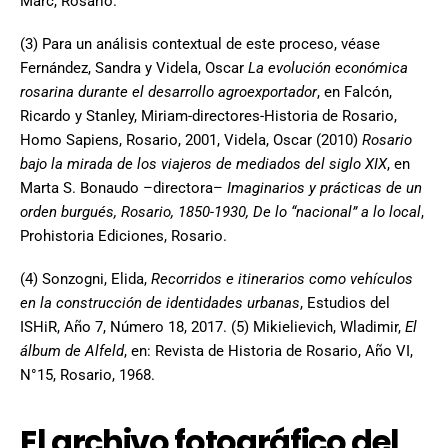
Marc, Rosario.
(3) Para un análisis contextual de este proceso, véase
Fernández, Sandra y Videla, Oscar
La evolución económica
rosarina durante el desarrollo agroexportador
, en Falcón,
Ricardo y Stanley, Miriam-directores-Historia de Rosario,
Homo Sapiens, Rosario, 2001, Videla, Oscar (2010)
Rosario
bajo la mirada de los viajeros de mediados del siglo XIX
, en
Marta S. Bonaudo –directora–
Imaginarios y prácticas de un
orden burgués, Rosario, 1850-1930, De lo “nacional” a lo local
,
Prohistoria Ediciones, Rosario.
(4) Sonzogni, Elida,
Recorridos e itinerarios como vehículos
en la construcción de identidades urbanas
, Estudios del
ISHiR, Año 7, Número 18, 2017. (5) Mikielievich, Wladimir,
El
álbum de Alfeld
, en: Revista de Historia de Rosario, Año VI,
N°15, Rosario, 1968.
El archivo fotográfico del